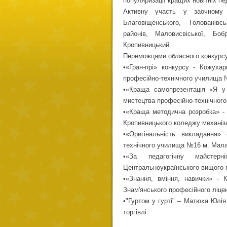
популяризації кращих новітніх пе
Активну участь у заочному 
Благовіщенського, Голованівс
районів, Маловисвіської, Боб
Кропивницький.
Переможцями обласного конкурсу 
•«Гран-прі» конкурсу - Кожуха
професійно-технічного училища 
•«Краща самопрезентація «Я у 
мистецтва професійно-технічног
•«Краща методична розробка» - Б
Кропивницького коледжу механіза
•«Оригінальність викладання»
технічного училища №16 м. Мала
•«За педагогічну майстер
Центральноукраїнського вищого 
•«Знання, вміння, навички» - 
Знам'янського професійного ліце
•"Гуртом у гурті" – Матюха Юлія
торгівлі