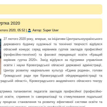
уртка 2020
ютого 2020, 05:52
|
Автор: Super User
27 лютого 2020 року, вперше, за ініціативи Центральноукраїнського
державного будинку художньої та технічної творчості відбувся
обласний конкурс серед керівників гуртків закладів професійної
(професійно-технічної) та фахової передвищої освіти «Кращий
керівник гуртка 2020». Захід відбувся за підтримки управління
освіти і науки Кіровоградської обласної державної адміністрації,
Центру розвитку національних культур «Єдина родина», голови
Громадської ради при Кіровоградській облдержадміністрації та
градській області», Кіровоградського академічного обласного театру
тримка талановитих педагогів закладів професійної (професійно-
ої освіти, сприяння їх самореалізації та стимулювання подальшої
і у процесах становлення та розвитку ефективної системи освіти та