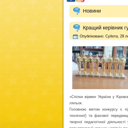
Новини
Кращий керівник г
Опубліковано: Субота, 29 л
«Спілки вірмен України у Кірово
ляльок.
Головною метою конкурсу є під
технічної) та фахової передвищ
творчої педагогічної діяльност