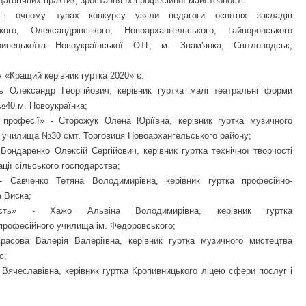
дагогічних практик, зростання їх професійної майстерності.
і очному турах конкурсу узяли педагоги освітніх закладів
ького, Олександрівського, Новоархангельського, Гайворонського
ринецькоїта Новоукраїнської ОТГ, м. Знам'янка, Світловодськ,
«Кращий керівник гуртка 2020» є:
рь Олександр Георгійович, керівник гуртка малі театральні форми
№40 м. Новоукраїнка;
професії» - Сторожук Олена Юріївна, керівник гуртка музичного
о училища №30 смт. Торговиця Новоархангельського району;
ондаренко Олексій Сергійович, керівник гуртка технічної творчості
ції сільського господарства;
 - Савченко Тетяна Володимирівна, керівник гуртка професійно-
 Виска;
ність» - Хажо Альвіна Володимирівна, керівник гуртка
професійного училища ім. Федоровського;
Красова Валерія Валеріївна, керівник гуртка музичного мистецтва
ю;
 Вячеславівна, керівник гуртка Кропивницького ліцею сфери послуг і