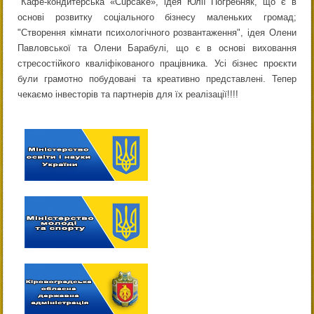
"Кафе-кондитерська «Cupcake», ідея Юлії Погребняк, що є в
основі розвитку соціального бізнесу маленьких громад;
"Створення кімнати психологічного розвантаження", ідея Олени
Павловської та Олени Барабулі, що є в основі виховання
стресостійкого кваліфікованого працівника. Усі бізнес проєкти
були грамотно побудовані та креативно представлені. Тепер
чекаємо інвесторів та партнерів для їх реалізації!!!!