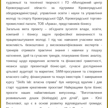
художньої та технічної творчості і ГО «Молодіжний центр
Кіровоградської області» за підтримки Кіровоградської
облдержадміністрації, управління освіти і науки та управління
молоді та спорту Кіровоградської ОДА, Кіровоградської торгово-
промислової палати, ТОВ «Арака», представників бізнесу.
Загальна мета проекту – об’єднати зусилля влади, освіти,
компаній і бізнесу задля професійної визначеності та
працевлаштування молоді. І під час навчання учасники мали
можливість безкоштовно у висококваліфікованих експертів -
тренерів отримати практичні знання і навички у пошуку
натхнення, ідей та сучасних трендів, плануванню бізнес аналізу,
тонкощі щодо юридичних аспектів та фінансової грамотності,
нюанси щодо презентацій бізнес-ідеї, сучасні дослідження
цільової аудиторії та маркетинг, SMM-просування та створення
власного сайту, фінансування та пошук інвесторів. І завершення
курсу "Skills lab: власна справа" був напрочуд вдалим і дав
старт чудовим креативним проєктам! Найкращими були бізнес
проєкти наших найактивніших випускниць: "Виготовлення
розвивальних дошок (бізібордів) для дітей", ідея - Юлії
Веселової, що є в основі розвитку відповідальної громади;