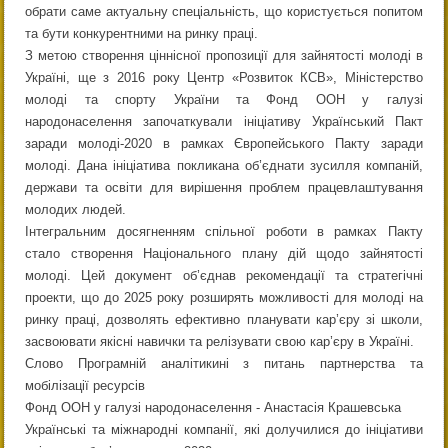
обрати саме актуальну спеціальність, що користується попитом
та бути конкурентними на ринку праці.
З метою створення ціннісної пропозиції для зайнятості молоді в
Україні, ще з 2016 року Центр «Розвиток КСВ», Міністерство
молоді та спорту України та Фонд ООН у галузі
народонаселення започаткували ініціативу Український Пакт
заради молоді-2020 в рамках Європейського Пакту заради
молоді. Дана ініціатива покликана об’єднати зусилля компаній,
держави та освіти для вирішення проблем працевлаштування
молодих людей.
Інтегральним досягненням спільної роботи в рамках Пакту
стало створення Національного плану дій щодо зайнятості
молоді. Цей документ об’єднав рекомендації та стратегічні
проекти, що до 2025 року розширять можливості для молоді на
ринку праці, дозволять ефективно планувати кар’єру зі школи,
засвоювати якісні навички та релізувати свою кар’єру в Україні.
Слово Програмній аналітикині з питань партнерства та
мобілізації ресурсів
Фонд ООН у галузі народонаселення - Анастасія Крашевська
Українські та міжнародні компанії, які долучилися до ініціативи