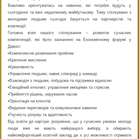
Важливо орієнтуватись на навички, які потрібні будуть у
сьогоденні та вже недалекому майбутньому. Тому спілкуванн з
молодими людьми сьогодні базується на партнерстві та
взаємодії.
Головна візія нашого спілкування – розвиток сучасних
компетенцій, які було зазначено на Економічному форумі у
Давосі:
•Компелексне розвязання проблем
•Критичне мислення
•Креативність
•Управління людьми, навик співпраці у команді
•Взаємодія з людьми, побудова та підтримка відносин
•Емоційний інтелект, управління емоціями та стресом
•Прийняття рішень, керування часом
•Орієнтація на клієнтів
•Ведення переговорів та комунікативні навички
•Гнучкість розуму та адаптивність
Від освіти до кар’єри: розуміння, що у сучасних умовах молоді
люди вже не мають найкращого вибору, а обирають
найкомфортніший освітній заклад де є усі можливості отримати