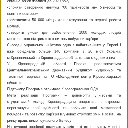
спільно зобов’язалися до 2020 року:
•сприяти створенню мінімум 700 партнерств між бізнесом та
освітнім сектором,
•забезпечити 50 000 місць для стажування та першої роботи
молоді,
•створити умови для забезпечення 1000 молодих людей
менторською підтримкою з питань побудови кар’єри.
Сьогодні українська ініціатива одна з найактивніших у Європі і
вже об’єднала більше 146 компаній з 20 міст України:
м.Кропвницький та Кіровоградська область вже є одним з них
У Кіровоградській області Проект реалізовується
Центральноукраїнським державним будинком художньої та
технічної творчості та ГО «Молодіжний центр Кіровоградської
області»
Підтримку Програма отримала Кіровоградської ОДА.
Мета реалізації Програми – допомогти учнівській та
студентській молоді Кіровоградщини впоратись із стресом,
переглянути свої здібності та побачити нові можливості
побудови та розвитку кар’єри в умовах стрімких змін в освіті, на
ринку праці, вимог сучасного бізнесу
На сучасні професії впливають змін, які вже існують у світі.