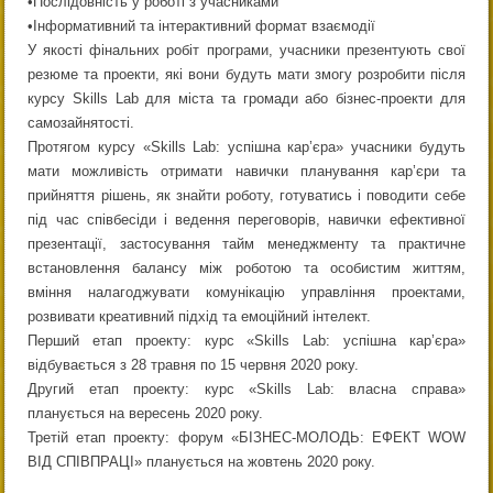
•Послідовність у роботі з учасниками
•Інформативний та інтерактивний формат взаємодії
У якості фінальних робіт програми, учасники презентують свої
резюме та проекти, які вони будуть мати змогу розробити після
курсу Skills Lab для міста та громади або бізнес-проекти для
самозайнятості.
Протягом курсу «Skills Lab: успішна кар’єра» учасники будуть
мати можливість отримати навички планування кар’єри та
прийняття рішень, як знайти роботу, готуватись і поводити себе
під час співбесіди і ведення переговорів, навички ефективної
презентації, застосування тайм менеджменту та практичне
встановлення балансу між роботою та особистим життям,
вміння налагоджувати комунікацію управління проектами,
розвивати креативний підхід та емоційний інтелект.
Перший етап проекту: курс «Skills Lab: успішна кар’єра»
відбувається з 28 травня по 15 червня 2020 року.
Другий етап проекту: курс «Skills Lab: власна справа»
планується на вересень 2020 року.
Третій етап проекту: форум «БІЗНЕС-МОЛОДЬ: ЕФЕКТ WOW
ВІД СПІВПРАЦІ» планується на жовтень 2020 року.