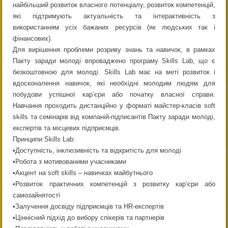
найбільший розвиток власного потенціалу, розвиток компетенцій,
які підтримують актуальність та інтерактивність з
використанням усіх бажаних ресурсів (як людських так і
фінансових).
Для вирішення проблеми розриву знань та навичок, в рамках
Пакту заради молоді впроваджено програму Skills Lab, що є
безкоштовною для молоді. Skills Lab має на меті розвиток і
вдосконалення навичок, які необхідні молодим людям для
побудови успішної кар’єри або початку власної справи.
Навчання проходить дистанційно у форматі майстер-класів soft
skills та семінарів від компаній-підписантів Пакту заради молоді,
експертів та місцевих підприємців.
Принципи Skills Lab:
•Доступність, інклюзивність та відкритість для молоді
•Робота з мотивованими учасниками
•Акцент на soft skills – навичках майбутнього
•Розвиток практичних компетенцій з розвитку кар’єри або
самозайнятості
•Залучення досвіду підприємців та HR-експертів
•Ціннісний підхід до вибору спікерів та партнерів