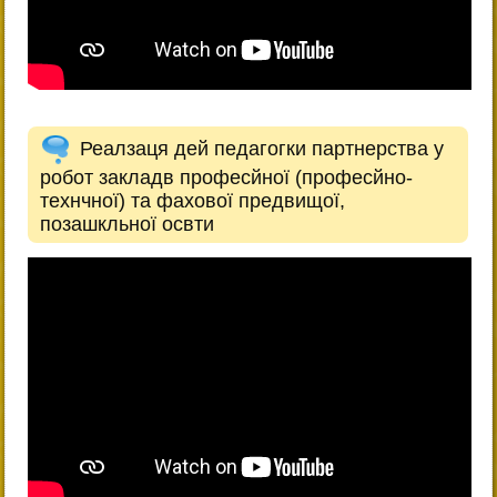
Реалзаця дей педагогки партнерства у
робот закладв професйної (професйно-
технчної) та фахової предвищої,
позашкльної освти