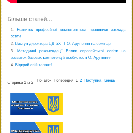
Більше статей...
Розвиток професйної компетентност працвникв закладв
освти
Виступ директора ЦД БХТТ О. Арутюнян на семінарі
Методичні рекомендації Вплив європейської освіти на
розвиток базових компетенцій особистості О. Арутюнян
Відкрий свій талант!
Початок
Попередня
1
2
Наступна
Кінець
Сторінка 1 із 2