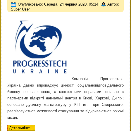
Опубліковано: Середа, 24 червня 2020, 05:14
|
Автор:
Super User
Компанія Прогресстех-
Україна давно впроваджує цінності соціальновідповідального
бізнесу не на словах, а конкретними справами: спільно з
партнервми відкриті навчальні центри в Києві, Харкові, Дніпрі;
основано дуальну магістратуру у КПІ ім. Ігоря Сікорського;
реалізовуються можливості стажування та відкриваються робочі
місця.
Детальніше...