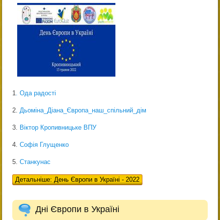
1
. Ода радості
2.
Дьоміна_Діана_Європа_наш_спільний_дім
3.
Віктор Кропивницьке ВПУ
4.
Софія Глущенко
5.
Станкунас
Детальніше: День Європи в Україні - 2022
Дні Європи в Україні