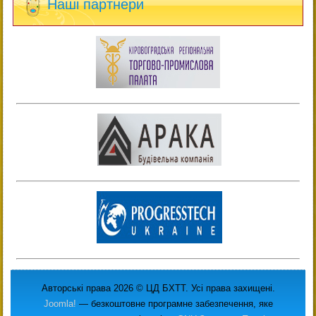
Наші партнери
Авторські права 2026 © ЦД БХТТ. Усі права захищені.
Joomla!
— безкоштовне програмне забезпечення, яке