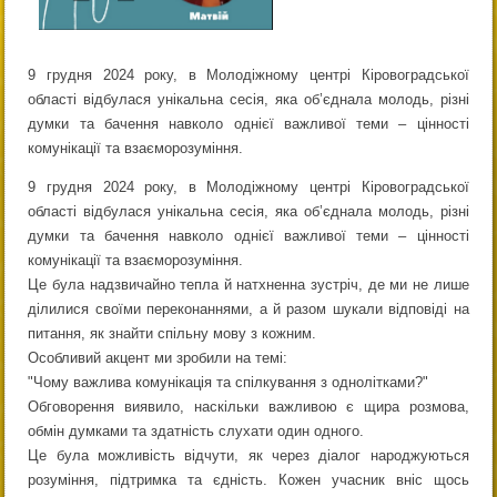
9 грудня 2024 року, в Молодіжному центрі Кіровоградської
області відбулася унікальна сесія, яка об’єднала молодь, різні
думки та бачення навколо однієї важливої теми – цінності
комунікації та взаєморозуміння.
9 грудня 2024 року, в Молодіжному центрі Кіровоградської
області відбулася унікальна сесія, яка об’єднала молодь, різні
думки та бачення навколо однієї важливої теми – цінності
комунікації та взаєморозуміння.
Це була надзвичайно тепла й натхненна зустріч, де ми не лише
ділилися своїми переконаннями, а й разом шукали відповіді на
питання, як знайти спільну мову з кожним.
Особливий акцент ми зробили на темі:
"Чому важлива комунікація та спілкування з однолітками?"
Обговорення виявило, наскільки важливою є щира розмова,
обмін думками та здатність слухати один одного.
Це була можливість відчути, як через діалог народжуються
розуміння, підтримка та єдність. Кожен учасник вніс щось