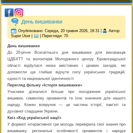
День вишиванки
Опубліковано: Середа, 20 травня 2026, 18:31
|
Автор:
Super User
|
| Перегляди: 70
День вишиванки
До 20-річчя Всесвітнього дня вишиванки для вихованців
ЦДБХТТ та волонтерів Молодіжного центру Кіровоградської
області відбулася низка змістовних і цікавих заходів, які
допомогли ще глибше відчути силу українських традицій,
єдності та національної ідентичності
Перегляд фільму «Історія вишиванки»
Учасники дізналися більше про походження української
вишивки, символіку орнаментів та їхнє значення для нашого
народу. Кожен візерунок — це частина історії, пам’яті та
духовної спадщини України.
Квіз «Код української нації»
У форматі інтерактивної гри молодь перевірила свої знання про
вишиванку, регіональні особливості орнаментів і народні