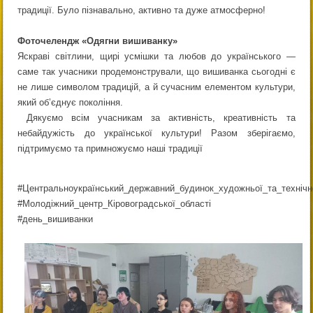
традиції. Було пізнавально, активно та дуже атмосферно!
Фоточелендж «Одягни вишиванку»
Яскраві світлини, щирі усмішки та любов до українського —
саме так учасники продемонстрували, що вишиванка сьогодні є
не лише символом традицій, а й сучасним елементом культури,
який об’єднує покоління.
Дякуємо всім учасникам за активність, креативність та
небайдужість до української культури! Разом зберігаємо,
підтримуємо та примножуємо наші традиції
#Центральноукраїнський_державний_будинок_художньої_та_технічно
#Молодіжний_центр_Кіровоградської_області
#день_вишиванки