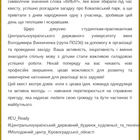
символічне значення слова «ВИБІР», яке вони збирали під час
квесту, успішно розгадали загадку про Ковалівський парк, а ще
привітали з днем народження одну з учасниць, зробивши цей
день ще теплішим і яскравішим.
Щиро дякуємо студенткам-практиканткам
Центральноукраїнського державного університету імені
Володимира Винниченка (група ПО23б) за допомогу в організації
та проведенні заходу. Ваша активність, ініціативність і вміння
знаходити спільну мову з дітьми стали важливою складовою
успішної роботи. Нехай попереду на вас чекають нові
професійні звершення, цікаві можливості для розвитку та
невичерпне натхнення для реалізації всіх задумів!
Цей квест вкотре довів: коли є цікава ідея, команда однодумців
та активна молодь — навчання перетворюється на справжню
пригоду, яка надихає любити свою громаду та бути частиною її
майбутнього.
#EU_Ready
#Центральноукраїнський_державний_будинок_художньої_та_технічно
#Молодіжний_центр_Кіровоградської_області