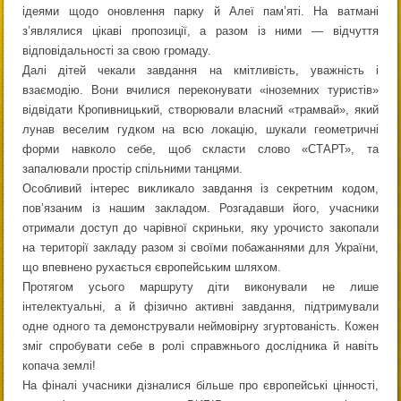
ідеями щодо оновлення парку й Алеї пам’яті. На ватмані
з’являлися цікаві пропозиції, а разом із ними — відчуття
відповідальності за свою громаду.
Далі дітей чекали завдання на кмітливість, уважність і
взаємодію. Вони вчилися переконувати «іноземних туристів»
відвідати Кропивницький, створювали власний «трамвай», який
лунав веселим гудком на всю локацію, шукали геометричні
форми навколо себе, щоб скласти слово «СТАРТ», та
запалювали простір спільними танцями.
Особливий інтерес викликало завдання із секретним кодом,
пов’язаним із нашим закладом. Розгадавши його, учасники
отримали доступ до чарівної скриньки, яку урочисто закопали
на території закладу разом зі своїми побажаннями для України,
що впевнено рухається європейським шляхом.
Протягом усього маршруту діти виконували не лише
інтелектуальні, а й фізично активні завдання, підтримували
одне одного та демонстрували неймовірну згуртованість. Кожен
зміг спробувати себе в ролі справжнього дослідника й навіть
копача землі!
На фіналі учасники дізналися більше про європейські цінності,