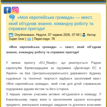
«Моя європейська громада» — квест,
який об’єднав знання, командну роботу та
справжні пригоди!
Опубліковано: Неділя, 07 червня 2026, 07:00
|
Автор:
Super User
|
| Перегляди: 78
«Моя європейська громада» — квест, який об’єднав
знання, командну роботу та справжні пригоди!
У межах проєкту «EU_Ready», що реалізується Радою
євроклубів Кіровоградщини за підтримки «Делегація ЄС в
Україні» на базі Центральноукраїнського державного будинку
художньої та технічної творчості відбувся захопливий квест
«Моя європейська громада», який став для дітей справжньою
подорожжю рідним містом та його історією.
З перших хвилин учасники активно обʼєдналися в команду. У
Ковалівському парку вони із захопленням шукали кольорові
предмети, виконували командні завдання та ділилися власними